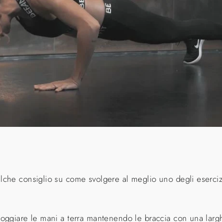
lche consiglio su come svolgere al meglio uno degli esercizi 
ppoggiare le mani a terra mantenendo le braccia con una la