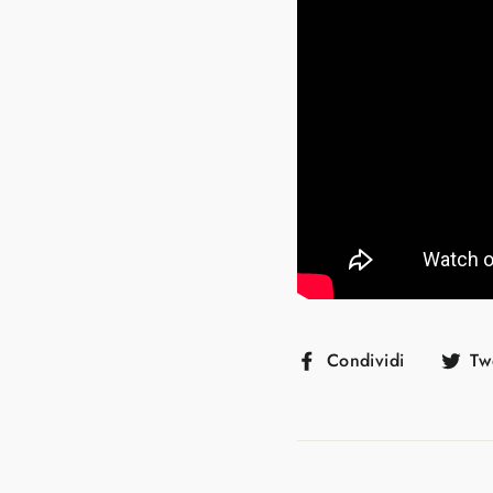
Condivid
Condividi
Tw
su
Faceboo