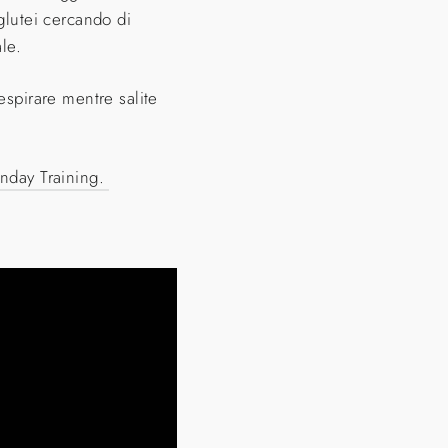
glutei cercando di
ale.
espirare mentre salite
nday Training.